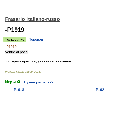
Frasario italiano-russo
-P1919
Толкование
Перевод
-P1919
venire al poco
потерять престиж, уважение, значение.
Frasario italiano-russo
.
2015
.
Игры ⚽
Нужен реферат?
-P1918
-P192